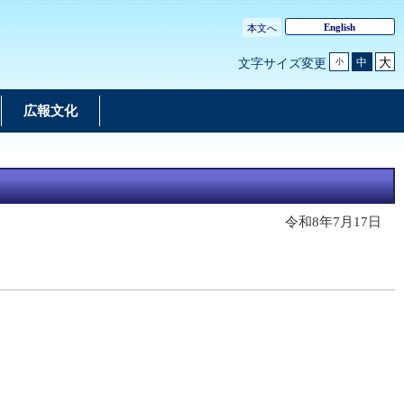
English
本文へ
大
中
文字サイズ変更
小
広報文化
令和8年7月17日