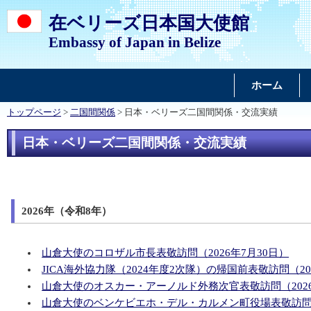
在ベリーズ日本国大使館
Embassy of Japan in Belize
ホーム
トップページ
>
二国間関係
> 日本・ベリーズ二国間関係・交流実績
日本・ベリーズ二国間関係・交流実績
2026年（令和8年）
山倉大使のコロザル市長表敬訪問（2026年7月30日）
JICA海外協力隊（2024年度2次隊）の帰国前表敬訪問（20
山倉大使のオスカー・アーノルド外務次官表敬訪問（2026
山倉大使のベンケビエホ・デル・カルメン町役場表敬訪問（2