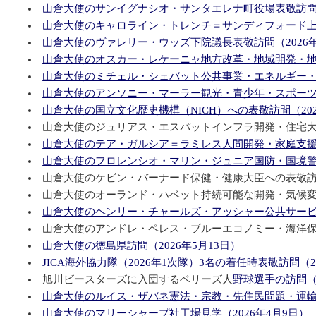
山倉大使のサンイグナシオ・サンタエレナ町役場表敬訪問（2
山倉大使のキャロライン・トレンチ＝サンディフォード上院
山倉大使のヴァレリー・ウッズ下院議長表敬訪問（2026年
山倉大使のオスカー・レケーニャ地方改革・地域開発・地方
山倉大使のミチェル・シェバット公共事業・エネルギー・物
山倉大使のアンソニー・マーラー観光・青少年・スポーツ・
山倉大使の国立文化歴史機構（NICH）への表敬訪問（202
山倉大使のジュリアス・エスパットインフラ開発・住宅大臣
山倉大使のテア・ガルシア＝ラミレス人間開発・家庭支援・
山倉大使のフロレンシオ・マリン・ジュニア国防・国境警備
山倉大使のケビン・バーナード保健・健康大臣への表敬訪問（
山倉大使のオーランド・ハベット持続可能な開発・気候変動
山倉大使のヘンリー・チャールズ・アッシャー公共サービス
山倉大使のアンドレ・ペレス・ブルーエコノミー・海洋保全
山倉大使の徳島県訪問（2026年5月13日）
JICA海外協力隊（2026年1次隊）3名の着任時表敬訪問（20
旭川ビースターズに入団するベリーズ人
野球選手の訪問（2
山倉大使のルイス・ザバネ憲法・宗教・先住民問題・運輸大
山倉大使のマリーシャープ社工場見学（2026年4月9日）